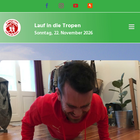
Zum
Facebook
Instagram
YouTube
Strava
Inhalt
Lauf-
Community
springen
Lauf in die Tropen
Sonntag, 22. November 2026
Zeige
grösseres
Bild