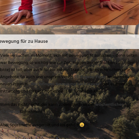
ewegung für zu Hause
Viele versuchen im Moment, sich mit Bewegung fit zu halten – denn selten
war Bewegung so wichtig wie zur Zeit. Joggen an der frischen Luft (alleine
bitte) ist toll, aber auch für ein Indoor-Training gibt es inzwischen viele
Angebote. So auch von unserem Verein
SC Tegeler Forst
. Im Rahmen des
neuen Projekts
„Wir bringen Bewegung nach Hause“
gibt es montags,
mittwochs und freitags Homevideos für Groß und Klein.
Wem das nicht reicht, der kann zudem noch an der
wöchentlichen
Challenge
teilnehmen!
Also, Sportmatte ausgerollt und los geht´s