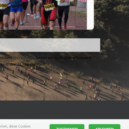
ccount
@sctfevents
halten wir euch über alle unsere
eins, dem SC Tegeler Forst.
 Technik und Zeitmessung für Ihre Veranstaltung.
iten, diese Cookies