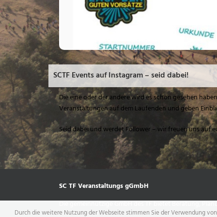
SCTF Events auf Instagram – seid dabei!
Die eine oder der andere wird es schon gesehen haben, 
Veranstaltungen auf dem Laufenden und geben Einblicke
Seid dabei und werdet Follower – wir freuen uns auf e
SC TF Veranstaltungs gGmbH
Die gemeinnützige GmbH des TF bietet Beratung, Planu
Durch die weitere Nutzung der Webseite stimmen Sie der Verwendung von 