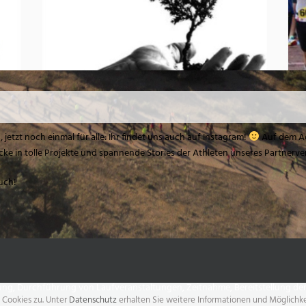
jetzt noch einmal für alle: Ihr findet uns auch auf Instagram!
Auf dem A
 in tolle Projekte und spannende Stories der Athleten unseres Partnerver
uch!
ng, Durchführung von Laufveranstaltungen, Zeitnahme, Bereitstellung der
Cookies zu. Unter
Datenschutz
erhalten Sie weitere Informationen und Möglichke