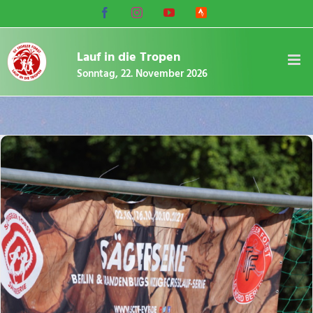
Zum
Facebook
Instagram
YouTube
Strava
Inhalt
Lauf-
Community
springen
Lauf in die Tropen
Sonntag, 22. November 2026