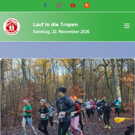
Zum
Facebook
Instagram
YouTube
Strava
Inhalt
Lauf-
Community
springen
Lauf in die Tropen
Sonntag, 22. November 2026